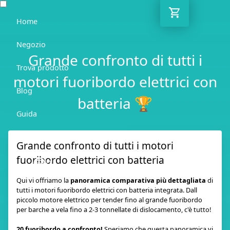
Home
Negozio
Grande confronto di tutti i
Trova prodotto
motori fuoribordo elettrici con
Blog
batteria 🏆
Guida
Contatto
Grande confronto di tutti i motori
fuoribordo elettrici con batteria
IT
Qui vi offriamo la
panoramica comparativa più dettagliata
di
tutti i motori fuoribordo elettrici con batteria integrata. Dall
piccolo motore elettrico per tender fino al grande fuoribordo
per barche a vela fino a 2-3 tonnellate di dislocamento, c'è tutto!
20 fuoribordo a confronto!
Speriamo che questa panoramica vi