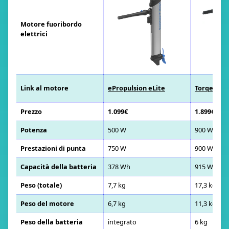
Motore fuoribordo
elettrici
Link al motore
ePropulsion eLite
Torqeedo T
Prezzo
1.099€
1.899€
Potenza
500 W
900 W
Prestazioni di punta
750 W
900 W
Capacità della batteria
378 Wh
915 Wh
Peso (totale)
7,7 kg
17,3 kg
Peso del motore
6,7 kg
11,3 kg
Peso della batteria
integrato
6 kg