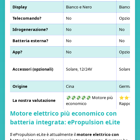
Display
Bianco e Nero
Bianco e N
Telecomando?
No
Opzionale
Idrogenerazione?
No
No
Batteria esterna?
No
No
App?
No
Opzionale
Accessori (opzionali)
Solare, 12/24V
Solare, 12/
Origine
Cina
Germania
💸💸💸💸💸 Motore più
⭐⭐⭐⭐
La nostra valutazione
economico
Rapporto q
Motore elettrico più economico con
batteria integrata: ePropulsion eLite
Il ePropulsion eLite è attualmente il
motore elettrico con