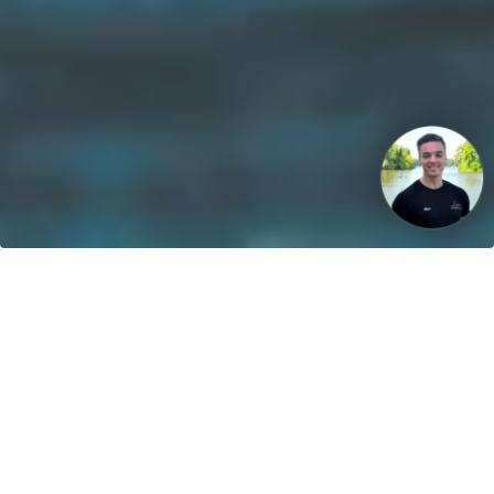
La nostra visione: Entro il 2040, il 100% delle barche sarà
alimentato da energie rinnovabili!
Contatto
greenboatsolutions GmbH
Rudower Straße 20
12557 Berlin
Germany