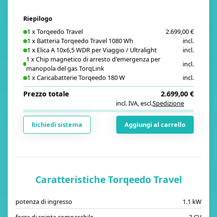
Riepilogo
1
x
Torqeedo Travel
2.699,00 €
1
x
Batteria Torqeedo Travel 1080 Wh
incl.
1
x
Elica A 10x6,5 WDR per Viaggio / Ultralight
incl.
1
x
Chip magnetico di arresto d'emergenza per
incl.
manopola del gas TorqLink
1
x
Caricabatterie Torqeedo 180 W
incl.
Prezzo totale
2.699,00 €
incl. IVA
,
escl.
Spedizione
i
Richiedi sistema
Aggiungi al carrello
Caratteristiche Torqeedo Travel
potenza di ingresso
1.1 kW