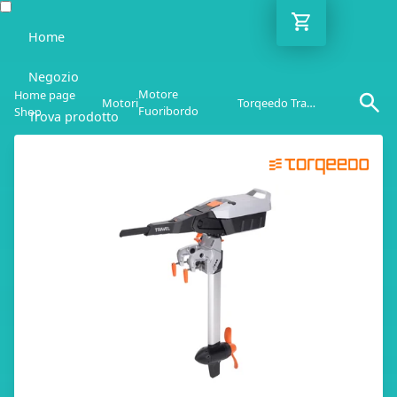
Home
Negozio
Motore
Home page
Motori
Torqeedo Travel
Fuoribordo
Shop
Trova prodotto
Blog
Guida
Contatto
IT