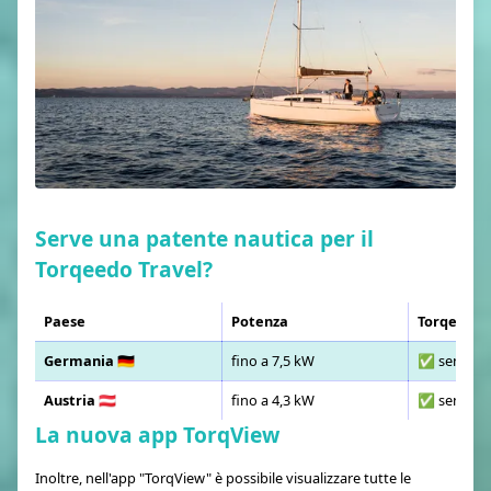
Serve una patente nautica per il
Torqeedo Travel?
Paese
Potenza
Torqeedo 
Germania 🇩🇪
fino a 7,5 kW
✅ senza p
Austria 🇦🇹
fino a 4,3 kW
✅ senza p
La nuova app TorqView
Inoltre, nell'app "TorqView" è possibile visualizzare tutte le