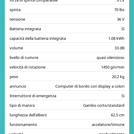
forza di spinta comparabile
3 CV
spinta
70 lbs
tensione
36 V
Batteria integrata
Sì
capacità della batteria integrata
1.08 kWh
volume
33 dB
livello di rumore
quasi silenzioso
velocità di rotazione
1450 giri/min
peso
20.2 kg
annuncio
Computer di bordo con display a colori
Interruttore di emergenza
Sì
tipo di manico
Gambo corto/standard
lunghezza dell'albero
62.5 cm
funzionamento
accelatore/timone