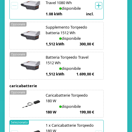
Travel 1080 Wh
disponibile
1.08 kWh
incl.
Opzionale
Supplemento Torqeedo
batteria 1512 Wh
disponibile
1,512 kWh
300,00 €
Opzionale
Batteria Torqeedo Travel
1512 Wh
disponibile
1,512 kWh
1.699,00 €
caricabatterie
Opzionale
Caricabatterie Torqeedo
180 W
disponibile
180 W
199,00 €
Selezionato
1
x
Caricabatterie Torqeedo
180 W