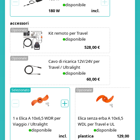
disponibile
180 W
incl.
accessori
Opzionale
Kit remoto per Travel
disponibile
528,00 €
Opzionale
Cavo di ricarica 12V/24V per
Travel / Ultralight
disponibile
60,00 €
Selezionato
Opzionale
1
x
Elica A 10x6,5 WDR per
Elica senza erba A 10x6,5
Viaggio / Ultralight
WDL per Travel e UL
disponibile
disponibile
incl.
plastica
129,00 €