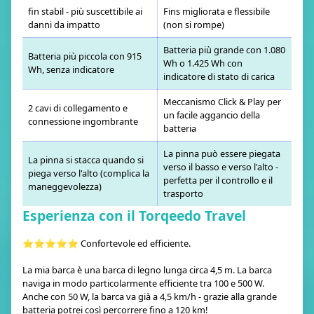
fin stabil - più suscettibile ai
Fins migliorata e flessibile
danni da impatto
(non si rompe)
Batteria più grande con 1.080
Batteria più piccola con 915
Wh o 1.425 Wh con
Wh, senza indicatore
indicatore di stato di carica
Meccanismo Click & Play per
2 cavi di collegamento e
un facile aggancio della
connessione ingombrante
batteria
La pinna può essere piegata
La pinna si stacca quando si
verso il basso e verso l'alto -
piega verso l'alto (complica la
perfetta per il controllo e il
maneggevolezza)
trasporto
Esperienza con il Torqeedo Travel
⭐⭐⭐⭐⭐ Confortevole ed efficiente.
La mia barca è una barca di legno lunga circa 4,5 m. La barca
naviga in modo particolarmente efficiente tra 100 e 500 W.
Anche con 50 W, la barca va già a 4,5 km/h - grazie alla grande
batteria potrei così percorrere fino a 120 km!