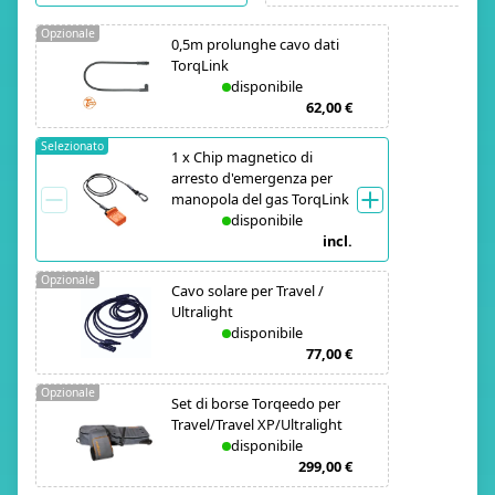
Opzionale
0,5m prolunghe cavo dati
TorqLink
disponibile
62,00 €
Selezionato
1
x
Chip magnetico di
arresto d'emergenza per
manopola del gas TorqLink
disponibile
incl.
Opzionale
Cavo solare per Travel /
Ultralight
disponibile
77,00 €
Opzionale
Set di borse Torqeedo per
Travel/Travel XP/Ultralight
disponibile
299,00 €