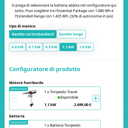
Si prega di selezionare la batteria adatta nel configuratore qui
sotto. Puoi scegliere tra l'Essential Package con 1.080 Wh e
l'Extended Range con 1.425 Wh. (32% di autonomia in più)
tipo di manico
Gambo corto/standard
Gambo lungo
0.6 kW
0.7 kW
0.9 kW
1.1 kW
1.6 kW
Configuratore di prodotto
Motore fuoribordo
Selezionato
1
x
Torqeedo Travel
disponibile
1,1 kW
2.699,00 €
batteria
Selezionato
1
x
Batteria Torqeedo