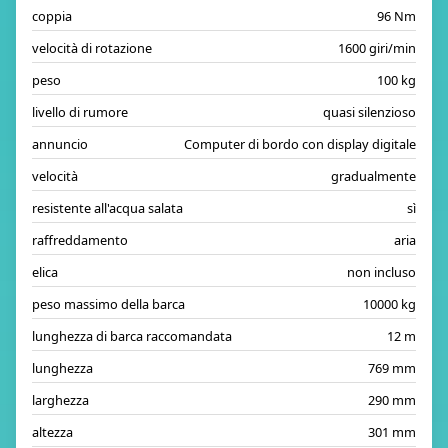
coppia
96 Nm
velocità di rotazione
1600 giri/min
peso
100 kg
livello di rumore
quasi silenzioso
annuncio
Computer di bordo con display digitale
velocità
gradualmente
resistente all'acqua salata
sì
raffreddamento
aria
elica
non incluso
peso massimo della barca
10000 kg
lunghezza di barca raccomandata
12 m
lunghezza
769 mm
larghezza
290 mm
altezza
301 mm