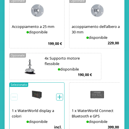
Opzionale
Opzionale
Accoppiamento a 25 mm
accoppiamento dell'albero a
disponibile
30 mm
disponibile
229,00 €
199,00 €
Opzionale
4x Supporto motore
flessibile
disponibile
190,00 €
Selezionato
1
x
WaterWorld display a
1
x
WaterWorld Connect
colori
Bluetooth e GPS
disponibile
disponibile
incl.
399,00 €