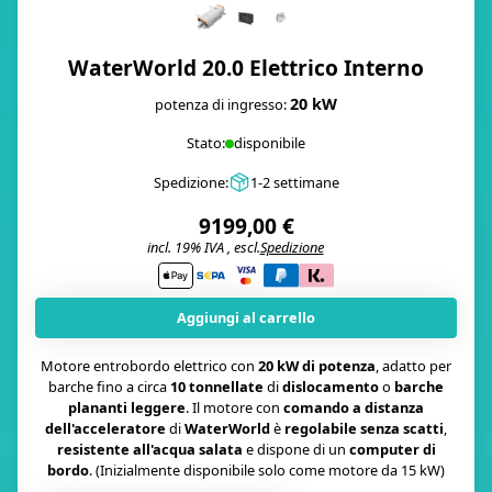
WaterWorld 20.0 Elettrico Interno
20 kW
potenza di ingresso:
Stato:
disponibile
Spedizione:
1-2 settimane
9199,00 €
incl. 19% IVA , escl.
Spedizione
i
Aggiungi al carrello
Motore entrobordo elettrico con
20 kW di potenza
, adatto per
barche fino a circa
10 tonnellate
di
dislocamento
o
barche
plananti leggere
. Il motore con
comando a distanza
dell'acceleratore
di
WaterWorld
è
regolabile senza scatti
,
resistente all'acqua salata
e dispone di un
computer di
bordo
. (Inizialmente disponibile solo come motore da 15 kW)