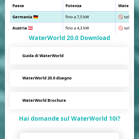
Paese
Potenza
WaterWorl
Germania 🇩🇪
fino a 7,5 kW
🚫 solo co
Austria 🇦🇹
fino a 4,3 kW
🚫 solo co
WaterWorld 20.0 Download
Guida di WaterWorld
WaterWorld 20.0 disegno
WaterWorld Brochure
Hai domande sul WaterWorld 10i?