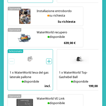
Opzionale
Installazione entrobordo
su richiesta
Su richiesta
Opzionale
WaterWorld recupero
disponibile
639,00 €
Selezionato
1
x
WaterWorld leva del gas
1
x
WaterWorld Top-
laterale pallone
Gashebel Ball
disponibile
disponibile
incl.
199,00 €
Opzionale
WaterWorld VE Link
disponibile