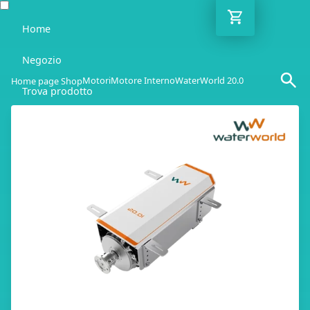
Home
Negozio
Motori
Motore Interno
WaterWorld 20.0
Home page Shop
Trova prodotto
Blog
Guida
Contatto
IT