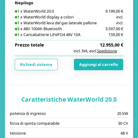
Riepilogo
1
x
WaterWorld 20.0
9.199,00 €
1
x
WaterWorld display a colori
incl.
1
x
WaterWorld leva del gas laterale pallone
incl.
3
x
48V 100Ah Bluetooth
3.597,00 €
1
x
Caricabatterie LiFePO4 48V 10A
159,00 €
Prezzo totale
12.955,00 €
incl. IVA
,
escl.
Spedizione
i
Richiedi sistema
Aggiungi al carrello
Caratteristiche WaterWorld 20.0
potenza di ingresso
20 kW
forza di spinta comparabile
30 CV
tensione
48 V