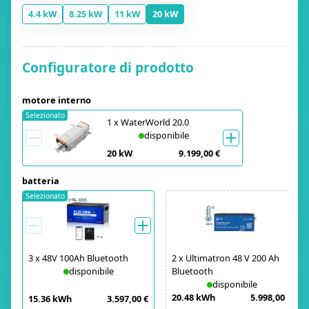
4.4 kW
8.25 kW
11 kW
20 kW
Configuratore di prodotto
motore interno
Selezionato
1
x
WaterWorld 20.0
disponibile
20 kW
9.199,00 €
batteria
Selezionato
3
x
48V 100Ah Bluetooth
2
x
Ultimatron 48 V 200 Ah
disponibile
Bluetooth
disponibile
20.48 kWh
5.998,00 €
15.36 kWh
3.597,00 €