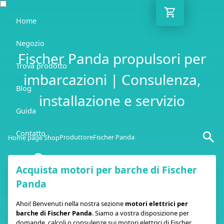
Home
Negozio
Fischer Panda propulsori per
Trova prodotto
imbarcazioni | Consulenza,
Blog
installazione e servizio
Guida
Contatto
Produttore
Fischer Panda
Home page Shop
IT
Acquista motori per barche di Fischer
Panda
Ahoi! Benvenuti nella nostra sezione
motori elettrici per
barche di Fischer Panda
. Siamo a vostra disposizione per
domande, calcoli o consulenze sui motori elettrici di Fischer