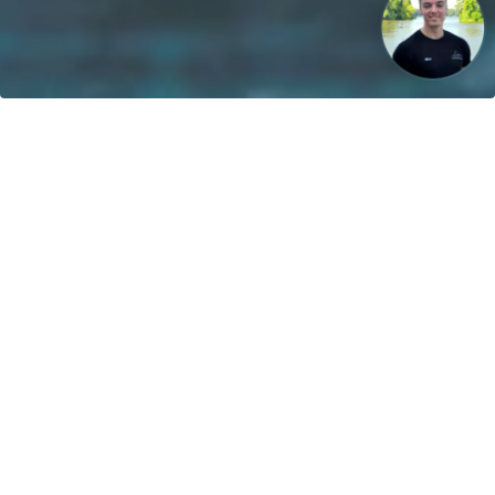
La nostra visione: Entro il 2040, il 100% delle barche sarà
alimentato da energie rinnovabili!
Contatto
greenboatsolutions GmbH
Rudower Straße 20
12557 Berlin
Germany
Modifica lingua o paese di
consegna
Home