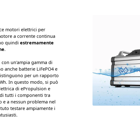
 motori elettrici per
otore a corrente continua
ono quindi
estremamente
ne
.
ni con un'ampia gamma di
no anche batterie LiFePO4 e
 distinguono per un rapporto
kWh. In questo modo, si può
lettrica di ePropulsion e
i tutti i componenti tra
uso e a nessun problema nel
tuto testare ampiamente i
usiasti.