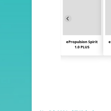
ion Pod
ePropulsion Spirit
ePropulsion Navy
EVO
1.0 PLUS
6.0 EVO