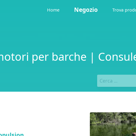
Negozio
Home
Trova prod
otori per barche | Consul
opulsion