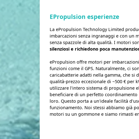
EPropulsion esperienze
La ePropulsion Technology Limited produce
imbarcazioni senza ingranaggi e con un m
senza spazzole di alta qualità. I motori s
silenziosi e richiedono poca manutenzio
ePropulsion offre motori per imbarcazio
funzioni come il GPS. Naturalmente, ci so
caricabatterie adatti nella gamma, che si
qualità-prezzo eccezionale di ~500 € per 
utilizzare l'intero sistema di propulsione e
beneficiare di un perfetto coordinamento d
loro. Questo porta a un'ideale facilità d'
funzionamento. Noi stessi abbiamo già po
motori su un gommone e siamo rimasti ent