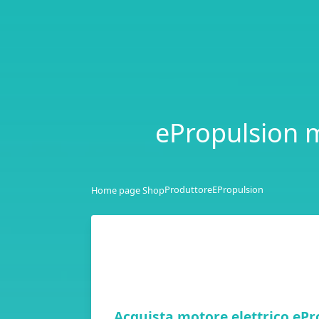
ePropulsion m
Produttore
EPropulsion
Home page Shop
Acquista motore elettrico ePr