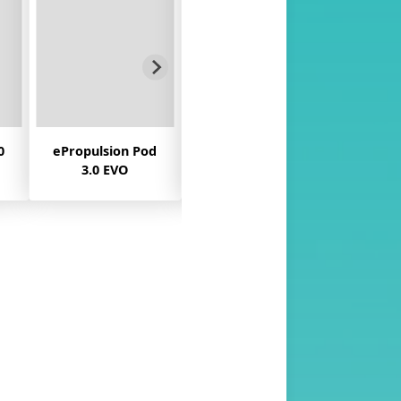
d
ePropulsion Navy
ePropulsion Spirit
ePropu
3.0 EVO
1.0 EVO
1.