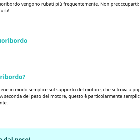
uoribordo vengono rubati più frequentemente. Non preoccuparti: ci 
urti!
uoribordo
ribordo?
ene in modo semplice sul supporto del motore, che si trova a popp
i. A seconda del peso del motore, questo è particolarmente semplic
nte.
 dal peso!