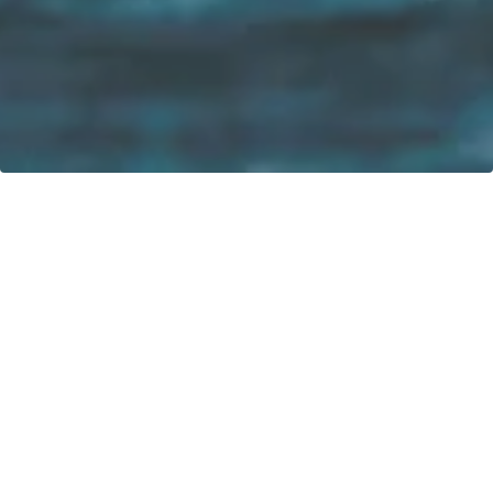
La nostra visione: Entro il 2040, il 100% delle barche sarà
alimentato da energie rinnovabili!
Contatto
greenboatsolutions GmbH
Rudower Straße 20
12557 Berlin
Germany
Modifica lingua o paese di
consegna