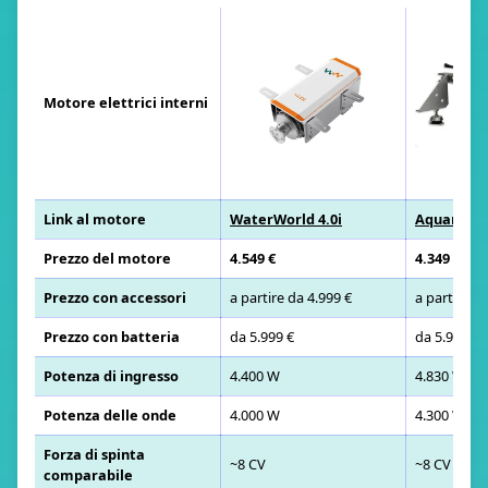
Motore elettrici interni
Link al motore
WaterWorld 4.0i
Aquamot T
Prezzo del motore
4.549 €
4.349 €
Prezzo con accessori
a partire da 4.999 €
a partire d
Prezzo con batteria
da 5.999 €
da 5.999 €
Potenza di ingresso
4.400 W
4.830 W
Potenza delle onde
4.000 W
4.300 W
Forza di spinta
~8 CV
~8 CV
comparabile