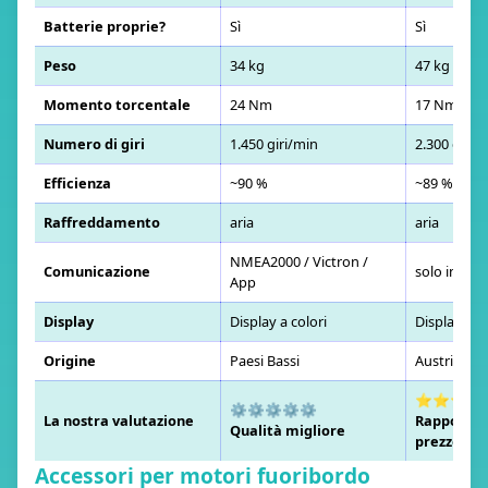
Batterie proprie?
Sì
Sì
Peso
34 kg
47 kg
Momento torcentale
24 Nm
17 Nm
Numero di giri
1.450 giri/min
2.300 giri/
Efficienza
~90 %
~89 %
Raffreddamento
aria
aria
NMEA2000 / Victron /
Comunicazione
solo intern
App
Display
Display a colori
Display a co
Origine
Paesi Bassi
Austria
⭐⭐⭐⭐
⚙️⚙️⚙️⚙️⚙️
La nostra valutazione
Rapporto q
Qualità migliore
prezzo
Accessori per motori fuoribordo