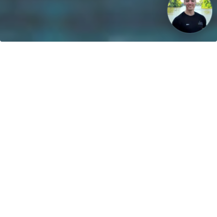
La nostra visione: Entro il 2040, il 100% delle barche sarà
alimentato da energie rinnovabili!
Contatto
greenboatsolutions GmbH
Rudower Straße 20
12557 Berlin
Germany
Modifica lingua o paese di
consegna
Home