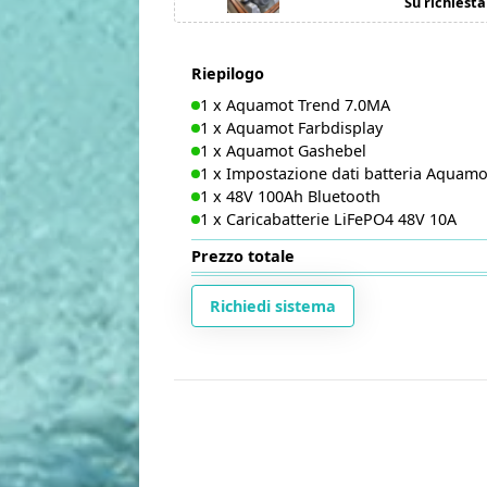
Su richiesta
Riepilogo
1
x
Aquamot Trend 7.0MA
1
x
Aquamot Farbdisplay
1
x
Aquamot Gashebel
1
x
Impostazione dati batteria Aquamo
1
x
48V 100Ah Bluetooth
1
x
Caricabatterie LiFePO4 48V 10A
Prezzo totale
Richiedi sistema