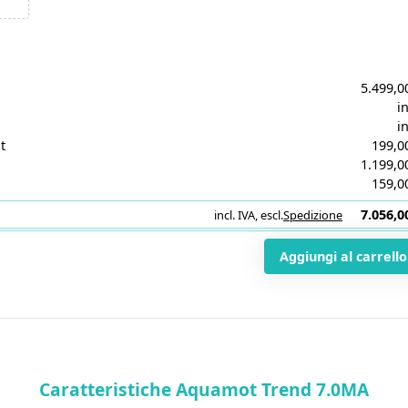
5.499,0
in
in
t
199,0
1.199,0
159,0
7.056,0
incl. IVA
,
escl.
Spedizione
i
Aggiungi al carrello
Caratteristiche Aquamot Trend 7.0MA