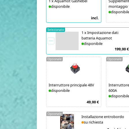
1
x
Aquamot Gashebel
Supplemento
disponibile
montaggio 
disponibil
incl.
Selezionato
1
x
Impostazione dati
batteria Aquamot
disponibile
199,00 €
Opzionale
Opzionale
Interruttore principale 48V
Interruttore
disponibile
600A
disponibil
49,00 €
Opzionale
Installazione entrobordo
su richiesta