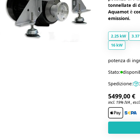
tonnellate di 
Aquamot
è
co
emissioni.
2.25 kW
3.37
16 kW
potenza di ing
Stato:
disponib
Spedizione:
5499,00 €
incl. 19% IVA , escl