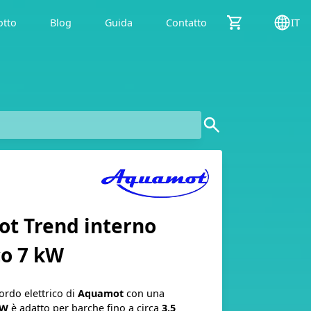
otto
Blog
Guida
Contatto
IT
t Trend interno
co 7 kW
rdo elettrico di
Aquamot
con una
kW
è adatto per barche fino a circa
3,5