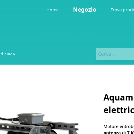
Negozio
Home
Trova prod
nd 7.0MA
Aquamo
elettri
Motore entrobo
potenza
di
7 