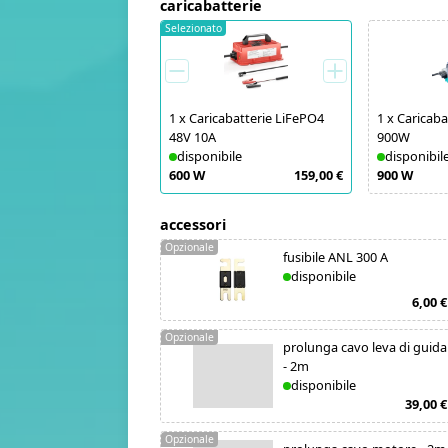
caricabatterie
Selezionato
1
x
Caricabatterie LiFePO4
1
x
Caricaba
48V 10A
900W
disponibile
disponibil
600 W
159,00 €
900 W
accessori
Opzionale
fusibile ANL 300 A
disponibile
6,00 €
Opzionale
prolunga cavo leva di guida
- 2m
disponibile
39,00 €
Opzionale