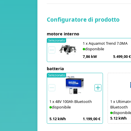
Configuratore di prodotto
motore interno
Selezionato
1
x
Aquamot Trend 7.0MA
disponibile
7,86 kW
5.499,00 €
batteria
Selezionato
1
x
48V 100Ah Bluetooth
1
x
Ultimatr
disponibile
Bluetooth
disponibil
5.12 kWh
5.12 kWh
1.199,00 €