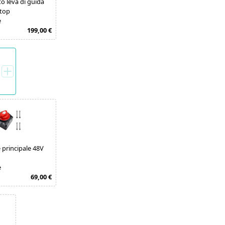
 leva di guida
top
e
199,00 €
 principale 48V
e
69,00 €