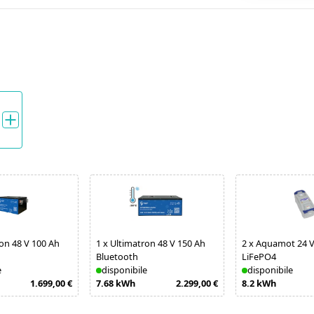
on 48 V 100 Ah
1
x
Ultimatron 48 V 150 Ah
2
x
Aquamot 24 V
Bluetooth
LiFePO4
e
disponibile
disponibile
1.699,00 €
7.68 kWh
2.299,00 €
8.2 kWh