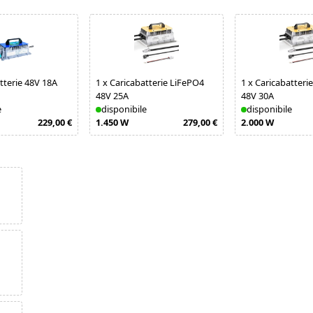
tterie 48V 18A
1
x
Caricabatterie LiFePO4
1
x
Caricabatteri
48V 25A
48V 30A
e
disponibile
disponibile
229,00 €
1.450 W
279,00 €
2.000 W