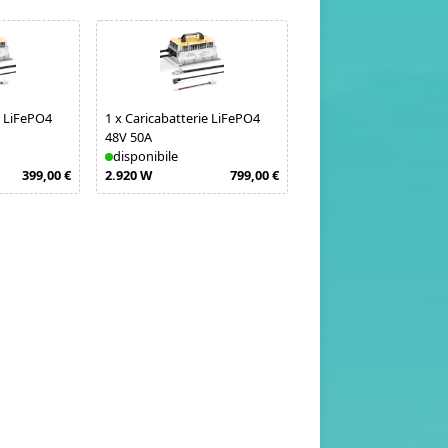
e LiFePO4
1
x
Caricabatterie LiFePO4
1
x
Victron MultiPlus-II
48V 50A
48/3000/35-32 230V
disponibile
disponibile
399,00 €
2.920 W
799,00 €
2.400 W
6