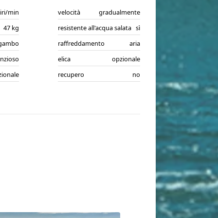
iri/min
velocità
gradualmente
47 kg
resistente all'acqua salata
sì
 gambo
raffreddamento
aria
enzioso
elica
opzionale
zionale
recupero
no