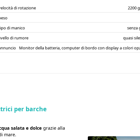
velocità di rotazione
2200 g
peso
tipo di manico
senza
livello di rumore
quasi sil
annuncio
Monitor della batteria, computer di bordo con display a colori op
ttrici per barche
cqua salata e dolce
grazie alla
di mare.