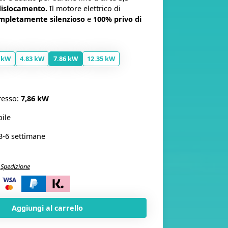
dislocamento.
Il motore elettrico di
mpletamente silenzioso
e
100% privo di
 kW
4.83 kW
7.86 kW
12.35 kW
resso:
7,86 kW
ile
3-6 settimane
.
Spedizione
i
Aggiungi al carrello