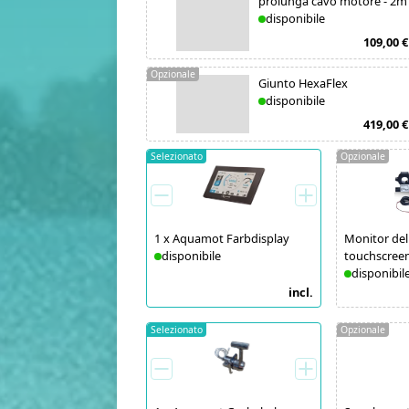
prolunga cavo motore - 2m
disponibile
109,00 €
Opzionale
Giunto HexaFlex
disponibile
419,00 €
Selezionato
Opzionale
1
x
Aquamot Farbdisplay
Monitor dell
disponibile
touchscree
disponibil
incl.
Selezionato
Opzionale