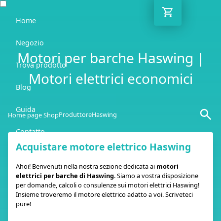
Home
Negozio
Motori per barche Haswing |
Trova prodotto
Motori elettrici economici
Blog
Guida
Produttore
Haswing
Home page Shop
Contatto
Acquistare motore elettrico Haswing
IT
Ahoi! Benvenuti nella nostra sezione dedicata ai
motori
elettrici per barche di Haswing
. Siamo a vostra disposizione
per domande, calcoli o consulenze sui motori elettrici Haswing!
Insieme troveremo il motore elettrico adatto a voi. Scriveteci
pure!