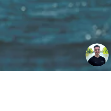
La nostra visione: Entro il 2040, il 100% delle barche sarà
alimentato da energie rinnovabili!
Contatto
greenboatsolutions GmbH